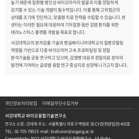
높기 때문에 질환별 병인성 바이오마커의 발굴과 이를 정밀하게
감지할 수 있는 기술 개발이 필수적입니다. 이를 통해 고위험군의
상태를 조기에 진단하고, 맞춤형 치료 전략을 수립할 수 있습니다. 본
센터는 이러한 필요에 대응하여 기저질환 동반 감염 환자를 위한
테라노스틱스 플랫폼 개발을 목표로 합니다.
서강대학교의 분자검출 기술과 펜실베이니아대학교의 질병모델링
역량을 기반으로 다중 바이오마커 고속 프로파일링 및 정밀
분석기술을 공동 연구하고 있으며, 감염병 대응과 정밀의료 분야의
발전에 기여하는 글로벌 융합 연구 중심지로 성장해 나가고자 합니다.
개인정보처리방침
이메일무단수집거부
서강대학교 바이오융합기술연구소
연구소 소장 : 강태욱
주소 : 서울특별시 마포구 백범로 35 CY관(최양업관) 405호
TEL : 02-705-7893
E-mail : biofusion@sogang.ac.kr
Copyright by 2022 서강대학교 바이오융합연구소 . All Right